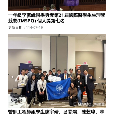
一年級李彥緯同學勇奪第21屆國際醫學生生理學
競賽(IMSPQ) 個人獎第七名
更新日期
114-07-19
醫師工程師組學生陳宇靖、呂旻鴻、陳苙瑋、林