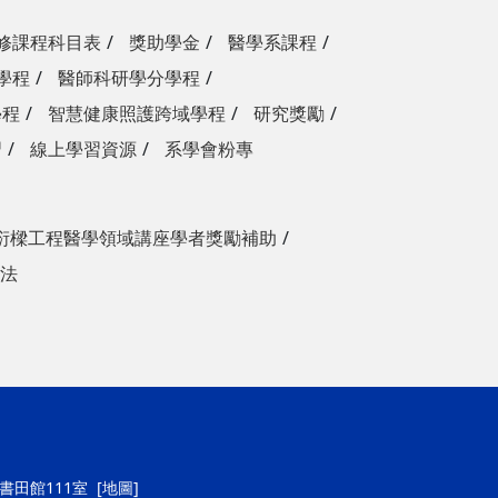
修課程科目表
獎助學金
醫學系課程
學程
醫師科研學分學程
學程
智慧健康照護跨域學程
研究獎勵
習
線上學習資源
系學會粉專
衍樑工程醫學領域講座學者獎勵補助
法
號書田館111室
[地圖]