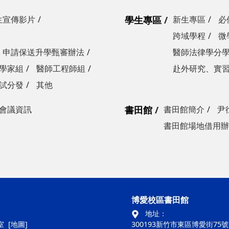
生宣傳影片
學生專區
新生專區
必
跨域學程
微
申請保送升學甄審辦法
醫師法律學分
學家組
醫師工程師組
赴外研究、實
試分發
其他
會議資訊
書田館
書田館簡介
尹
書田館場地借用辦
博愛校區書田館
地址：
室
[地圖]
300193新竹市東區博愛街75