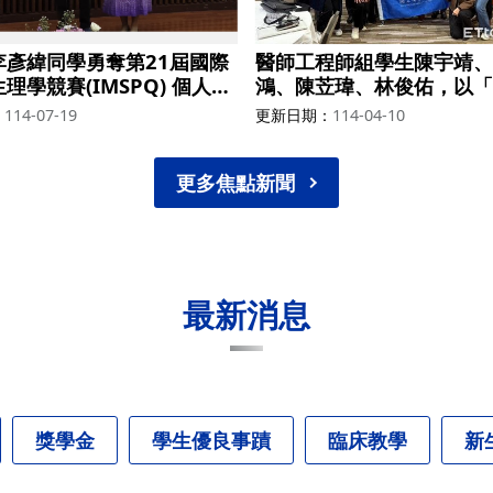
李彥緯同學勇奪第21屆國際
醫師工程師組學生陳宇靖、
理學競賽(IMSPQ) 個人獎
鴻、陳苙瑋、林俊佑，以「
EIS-AI」的創新設計，參
114-07-19
更新日期
114-04-10
利諾大學香檳分校（UIUC
新競賽，在56隊中得到第
金25000美金
更多焦點新聞
最新消息
獎學金
學生優良事蹟
臨床教學
新