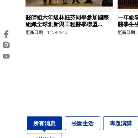
醫師組六年級林鈺芬同學參加國際
一年級
組織全球創新與工程醫學聯盟
醫學生生
(GCIEM)獲得第五名
第七名
更新日期
115-04-13
更新日期
所有消息
校園生活
專題演講