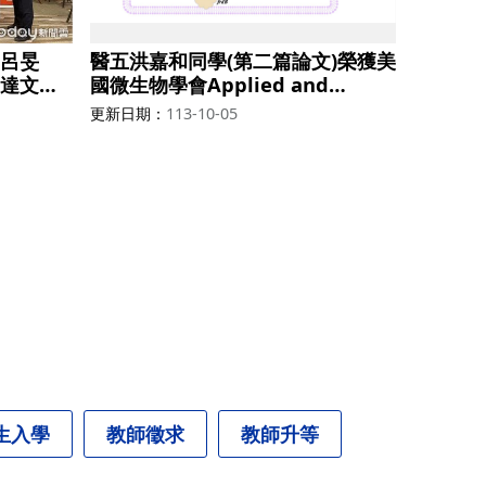
呂旻
醫五洪嘉和同學(第二篇論文)榮獲美
達文西
國微生物學會Applied and
加美國伊
Environmental Microbiology期
更新日期
113-10-05
）學生創
刊發表首奬
五名，獎
生入學
教師徵求
教師升等