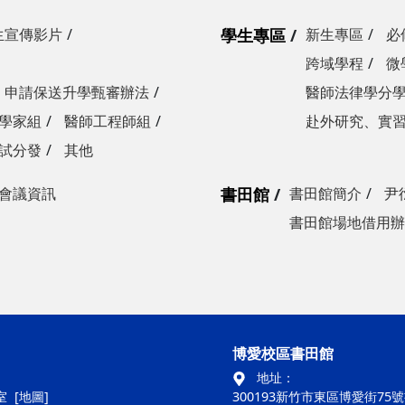
生宣傳影片
學生專區
新生專區
必
跨域學程
微
申請保送升學甄審辦法
醫師法律學分
學家組
醫師工程師組
赴外研究、實
試分發
其他
會議資訊
書田館
書田館簡介
尹
書田館場地借用辦
博愛校區書田館
地址：
室
[地圖]
300193新竹市東區博愛街75