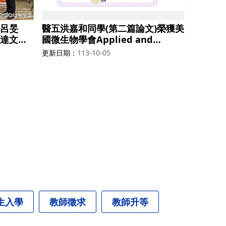
呂旻
醫五洪嘉和同學(第二篇論文)榮獲美
達文西
國微生物學會Applied and
加美國伊
Environmental Microbiology期
更新日期
113-10-05
）學生創
刊發表首奬
五名，獎
生入學
教師徵求
教師升等