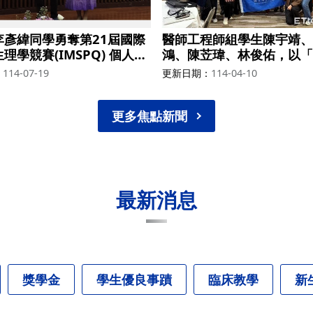
李彥緯同學勇奪第21屆國際
醫師工程師組學生陳宇靖、
理學競賽(IMSPQ) 個人獎
鴻、陳苙瑋、林俊佑，以「
EIS-AI」的創新設計，參
114-07-19
更新日期
114-04-10
利諾大學香檳分校（UIUC
新競賽，在56隊中得到第
金25000美金
更多焦點新聞
最新消息
獎學金
學生優良事蹟
臨床教學
新