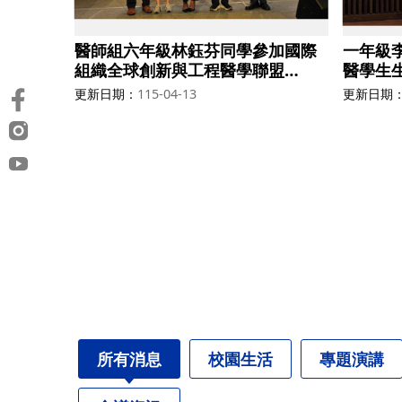
醫師組六年級林鈺芬同學參加國際
一年級
組織全球創新與工程醫學聯盟
醫學生生
(GCIEM)獲得第五名
第七名
更新日期
115-04-13
更新日期
所有消息
校園生活
專題演講