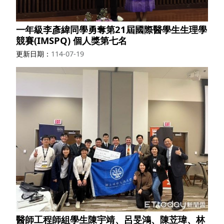
一年級李彥緯同學勇奪第21屆國際醫學生生理學
競賽(IMSPQ) 個人獎第七名
更新日期
114-07-19
醫師工程師組學生陳宇靖、呂旻鴻、陳苙瑋、林