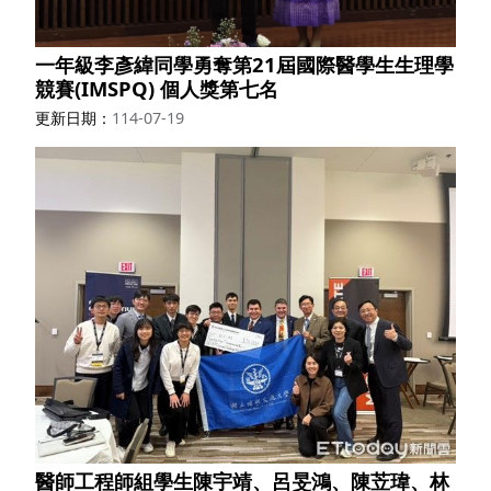
一年級李彥緯同學勇奪第21屆國際醫學生生理學
競賽(IMSPQ) 個人獎第七名
更新日期
114-07-19
醫師工程師組學生陳宇靖、呂旻鴻、陳苙瑋、林