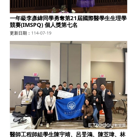
一年級李彥緯同學勇奪第21屆國際醫學生生理學
競賽(IMSPQ) 個人獎第七名
更新日期
114-07-19
醫師工程師組學生陳宇靖、呂旻鴻、陳苙瑋、林