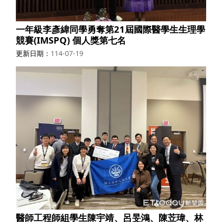
一年級李彥緯同學勇奪第21屆國際醫學生生理學
競賽(IMSPQ) 個人獎第七名
更新日期
114-07-19
醫師工程師組學生陳宇靖、呂旻鴻、陳苙瑋、林