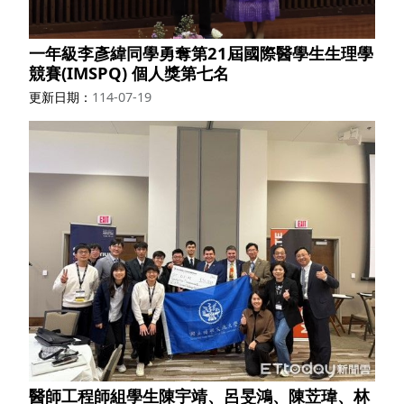
一年級李彥緯同學勇奪第21屆國際醫學生生理學
競賽(IMSPQ) 個人獎第七名
更新日期
114-07-19
醫師工程師組學生陳宇靖、呂旻鴻、陳苙瑋、林