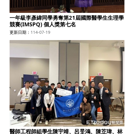
一年級李彥緯同學勇奪第21屆國際醫學生生理學
競賽(IMSPQ) 個人獎第七名
更新日期
114-07-19
醫師工程師組學生陳宇靖、呂旻鴻、陳苙瑋、林