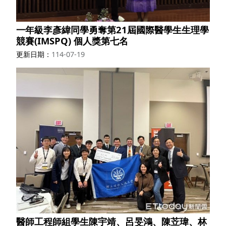
一年級李彥緯同學勇奪第21屆國際醫學生生理學
競賽(IMSPQ) 個人獎第七名
更新日期
114-07-19
醫師工程師組學生陳宇靖、呂旻鴻、陳苙瑋、林