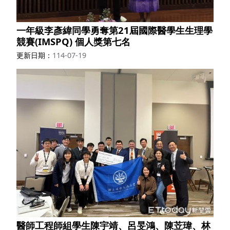
一年級李彥緯同學勇奪第21屆國際醫學生生理學
競賽(IMSPQ) 個人獎第七名
更新日期
114-07-19
醫師工程師組學生陳宇靖、呂旻鴻、陳苙瑋、林