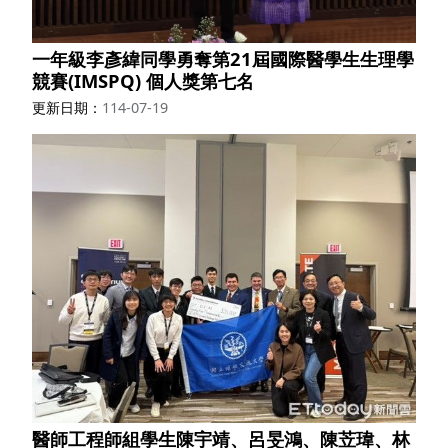
一年級李彥緯同學勇奪第21屆國際醫學生生理學
競賽(IMSPQ) 個人獎第七名
更新日期
114-07-19
醫師工程師組學生陳宇靖、呂旻鴻、陳苙瑋、林