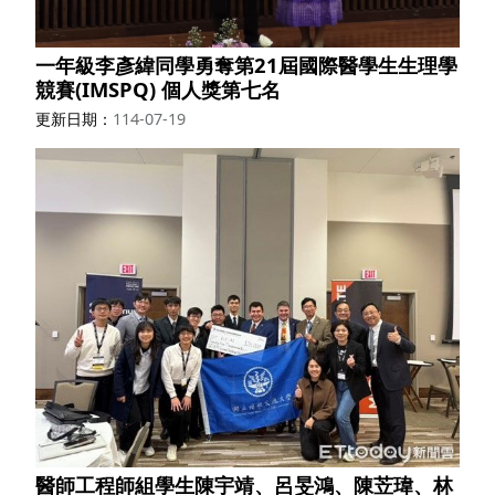
一年級李彥緯同學勇奪第21屆國際醫學生生理學
競賽(IMSPQ) 個人獎第七名
更新日期
114-07-19
醫師工程師組學生陳宇靖、呂旻鴻、陳苙瑋、林