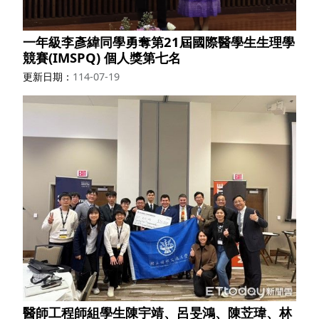
一年級李彥緯同學勇奪第21屆國際醫學生生理學
競賽(IMSPQ) 個人獎第七名
更新日期
114-07-19
醫師工程師組學生陳宇靖、呂旻鴻、陳苙瑋、林