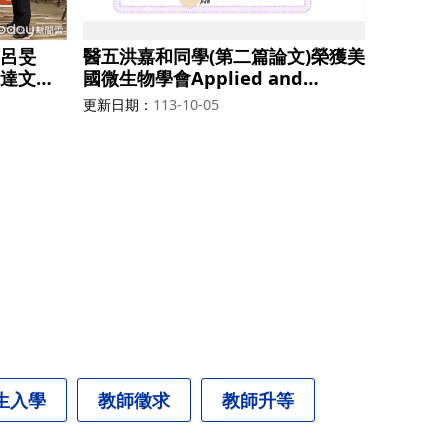
呂旻
醫五洪嘉和同學(第二篇論文)榮獲美
達文西
國微生物學會Applied and
加美國伊
Environmental Microbiology期
更新日期
113-10-05
）學生創
刊發表首奬
五名，獎
生入學
教師徵求
教師升等