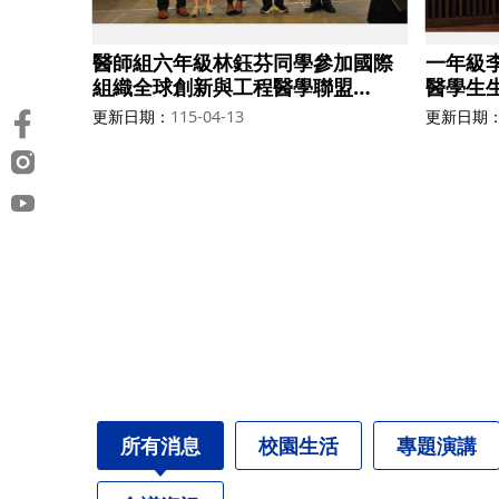
醫師組六年級林鈺芬同學參加國際
一年級
組織全球創新與工程醫學聯盟
醫學生生
(GCIEM)獲得第五名
第七名
更新日期
115-04-13
更新日期
所有消息
校園生活
專題演講