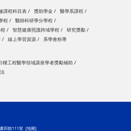
修課程科目表
獎助學金
醫學系課程
學程
醫師科研學分學程
學程
智慧健康照護跨域學程
研究獎勵
習
線上學習資源
系學會粉專
衍樑工程醫學領域講座學者獎勵補助
法
號書田館111室
[地圖]