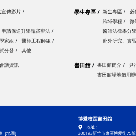
生宣傳影片
學生專區
新生專區
必
跨域學程
微
申請保送升學甄審辦法
醫師法律學分
學家組
醫師工程師組
赴外研究、實
試分發
其他
會議資訊
書田館
書田館簡介
尹
書田館場地借用辦
博愛校區書田館
地址：
室
[地圖]
300193新竹市東區博愛街75