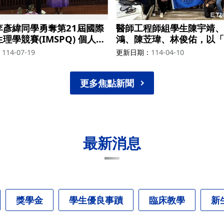
李彥緯同學勇奪第21屆國際
醫師工程師組學生陳宇靖、
理學競賽(IMSPQ) 個人獎
鴻、陳苙瑋、林俊佑，以「
EIS-AI」的創新設計，參
114-07-19
更新日期
114-04-10
利諾大學香檳分校（UIUC
新競賽，在56隊中得到第
金25000美金
更多焦點新聞
最新消息
獎學金
學生優良事蹟
臨床教學
新