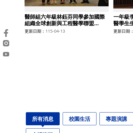
醫師組六年級林鈺芬同學參加國際
一年級
組織全球創新與工程醫學聯盟
醫學生生
(GCIEM)獲得第五名
第七名
更新日期
115-04-13
更新日期
所有消息
校園生活
專題演講