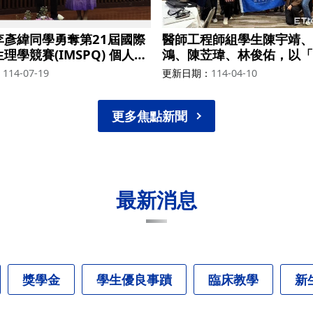
李彥緯同學勇奪第21屆國際
醫師工程師組學生陳宇靖、
理學競賽(IMSPQ) 個人獎
鴻、陳苙瑋、林俊佑，以「
EIS-AI」的創新設計，參
114-07-19
更新日期
114-04-10
利諾大學香檳分校（UIUC
新競賽，在56隊中得到第
金25000美金
更多焦點新聞
最新消息
獎學金
學生優良事蹟
臨床教學
新