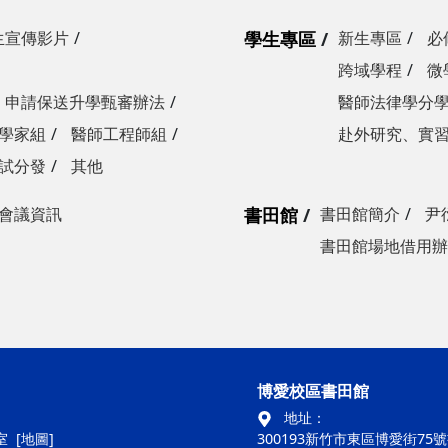
生宣傳影片
學生專區
新生專區
必
跨域學程
微
申請保送升學甄審辦法
醫師法律學分
學家組
醫師工程師組
赴外研究、實
試分發
其他
會議資訊
書田館
書田館簡介
尹
書田館場地借用辦
博愛校區書田館
地址：
室
[地圖]
300193新竹市東區博愛街75