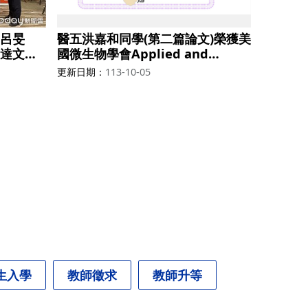
呂旻
醫五洪嘉和同學(第二篇論文)榮獲美
達文西
國微生物學會Applied and
加美國伊
Environmental Microbiology期
更新日期
113-10-05
）學生創
刊發表首奬
五名，獎
生入學
教師徵求
教師升等