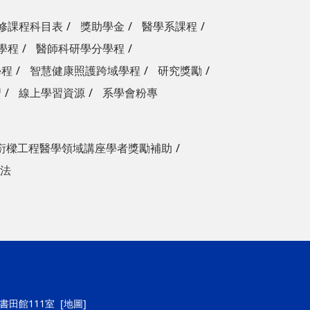
修課程科目表
獎助學金
醫學系課程
學程
醫師科研學分學程
學程
智慧健康照護跨域學程
研究獎勵
習
線上學習資源
系學會粉專
衍樑工程醫學領域講座學者獎勵補助
法
號書田館111室
[地圖]