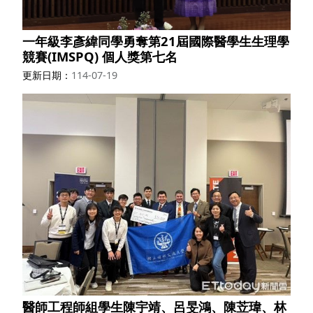
一年級李彥緯同學勇奪第21屆國際醫學生生理學
競賽(IMSPQ) 個人獎第七名
更新日期
114-07-19
醫師工程師組學生陳宇靖、呂旻鴻、陳苙瑋、林