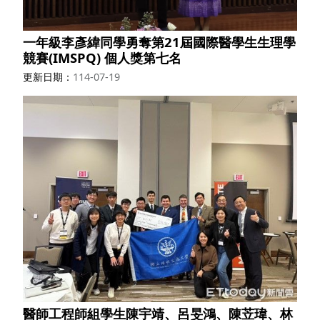
一年級李彥緯同學勇奪第21屆國際醫學生生理學
競賽(IMSPQ) 個人獎第七名
更新日期
114-07-19
醫師工程師組學生陳宇靖、呂旻鴻、陳苙瑋、林