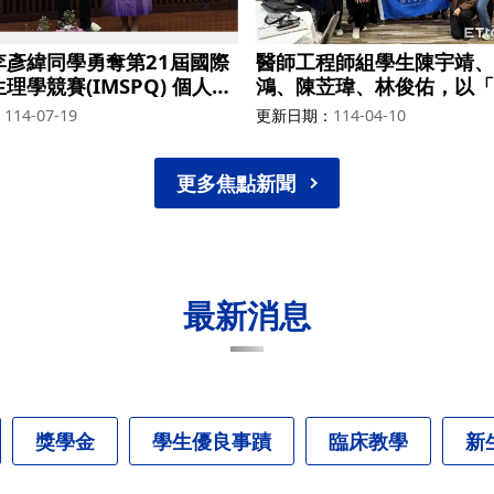
李彥緯同學勇奪第21屆國際
醫師工程師組學生陳宇靖、
理學競賽(IMSPQ) 個人獎
鴻、陳苙瑋、林俊佑，以「
EIS-AI」的創新設計，參
114-07-19
更新日期
114-04-10
利諾大學香檳分校（UIUC
新競賽，在56隊中得到第
金25000美金
更多焦點新聞
最新消息
獎學金
學生優良事蹟
臨床教學
新