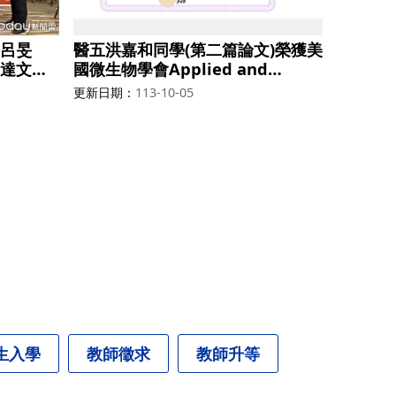
呂旻
醫五洪嘉和同學(第二篇論文)榮獲美
達文西
國微生物學會Applied and
加美國伊
Environmental Microbiology期
更新日期
113-10-05
）學生創
刊發表首奬
五名，獎
生入學
教師徵求
教師升等