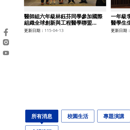
醫師組六年級林鈺芬同學參加國際
一年級
組織全球創新與工程醫學聯盟
醫學生生
(GCIEM)獲得第五名
第七名
更新日期
115-04-13
更新日期
所有消息
校園生活
專題演講