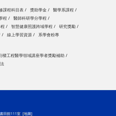
修課程科目表
獎助學金
醫學系課程
學程
醫師科研學分學程
學程
智慧健康照護跨域學程
研究獎勵
習
線上學習資源
系學會粉專
衍樑工程醫學領域講座學者獎勵補助
法
號書田館111室
[地圖]