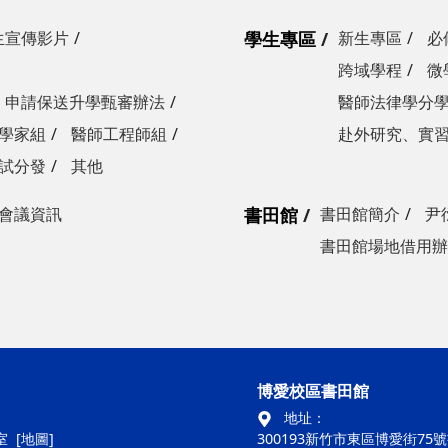
生宣傳影片
學生專區
新生專區
必
跨域學程
微
申請保送升學甄審辦法
醫師法律學分
學家組
醫師工程師組
赴外研究、實
試分發
其他
會議資訊
書田館
書田館簡介
尹
書田館場地借用辦
博愛校區書田館
地址：
室
[地圖]
300193新竹市東區博愛街75