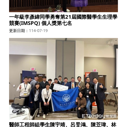
一年級李彥緯同學勇奪第21屆國際醫學生生理學
競賽(IMSPQ) 個人獎第七名
更新日期
114-07-19
醫師工程師組學生陳宇靖、呂旻鴻、陳苙瑋、林