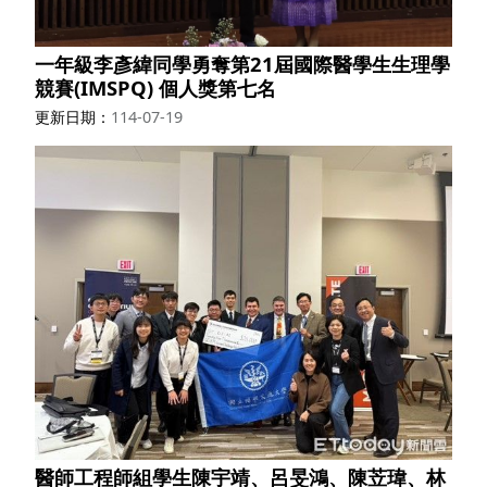
一年級李彥緯同學勇奪第21屆國際醫學生生理學
競賽(IMSPQ) 個人獎第七名
更新日期
114-07-19
醫師工程師組學生陳宇靖、呂旻鴻、陳苙瑋、林