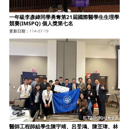
一年級李彥緯同學勇奪第21屆國際醫學生生理學
競賽(IMSPQ) 個人獎第七名
更新日期
114-07-19
醫師工程師組學生陳宇靖、呂旻鴻、陳苙瑋、林