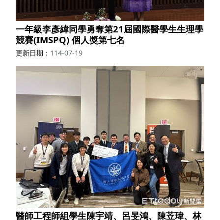
一年級李彥緯同學勇奪第21屆國際醫學生生理學
競賽(IMSPQ) 個人獎第七名
更新日期
114-07-19
醫師工程師組學生陳宇靖、呂旻鴻、陳苙瑋、林